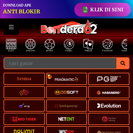
DOWNLOAD APK
KLIK DI SINI
ANTI BLOKIR
SLOT
CASINO
SPORT
TOGEL
TABLE
FISHING
COCK F.
Semua