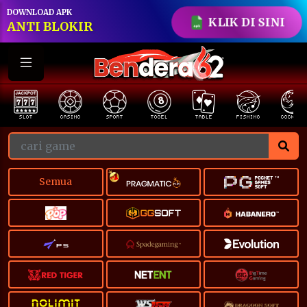
DOWNLOAD APK
KLIK DI SINI
ANTI BLOKIR
SLOT
CASINO
SPORT
TOGEL
TABLE
FISHING
COCK F.
Semua