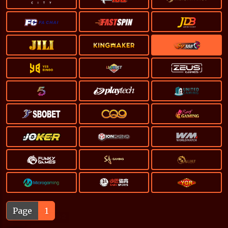
Page
1
BENDERA62