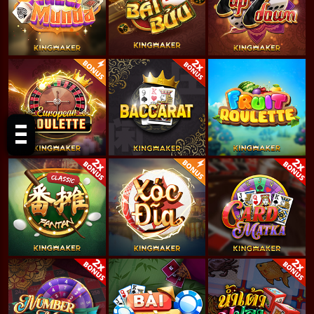
BENDERA62