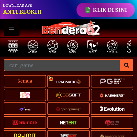
DOWNLOAD APK
KLIK DI SINI
ANTI BLOKIR
SLOT
CASINO
SPORT
TOGEL
TABLE
FISHING
COCK F.
Semua