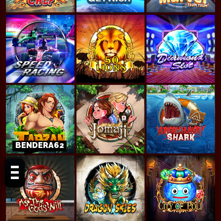
BENDERA62