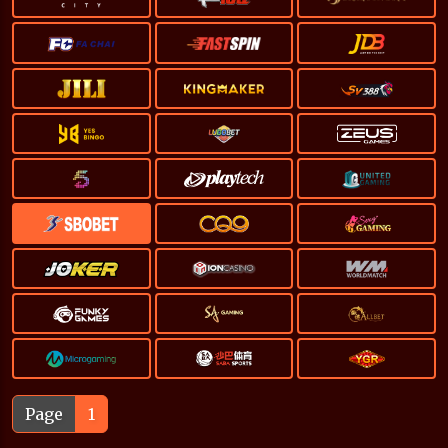
Page
1