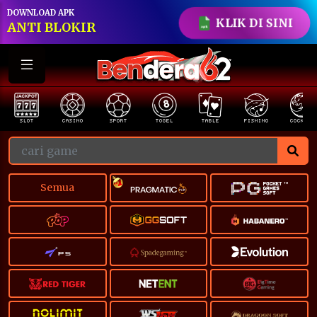
DOWNLOAD APK
KLIK DI SINI
ANTI BLOKIR
SLOT
CASINO
SPORT
TOGEL
TABLE
FISHING
COCK F.
Semua