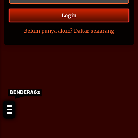
Login
Belum punya akun? Daftar sekarang
BENDERA62