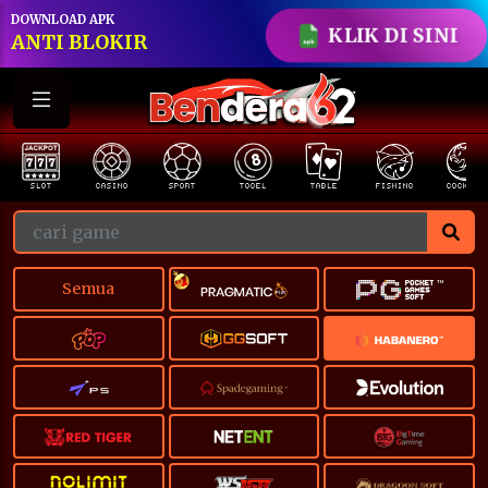
DOWNLOAD APK
KLIK DI SINI
ANTI BLOKIR
SLOT
CASINO
SPORT
TOGEL
TABLE
FISHING
COCK F.
Semua