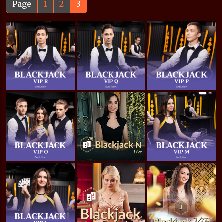
Page
1
2
3