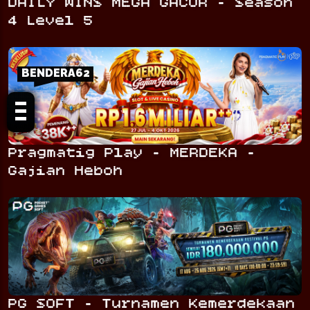
DAILY WINS MEGA GACOR - Season
4 Level 5
BENDERA62
Pragmatig Play - MERDEKA -
Gajian Heboh
PG SOFT - Turnamen Kemerdekaan