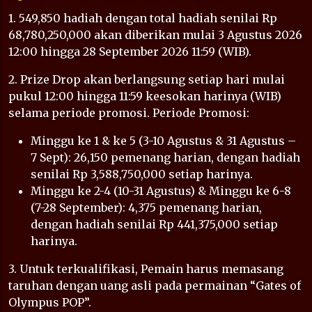
1. 549,850 hadiah dengan total hadiah senilai Rp
68,780,250,000 akan diberikan mulai 3 Agustus 2026
12:00 hingga 28 September 2026 11:59 (WIB).
2. Prize Drop akan berlangsung setiap hari mulai
pukul 12:00 hingga 11:59 keesokan harinya (WIB)
selama periode promosi. Periode Promosi:
Minggu ke 1 & ke 5 (3-10 Agustus & 31 Agustus –
7 Sept): 26,150 pemenang harian, dengan hadiah
senilai Rp 3,588,750,000 setiap harinya.
Minggu ke 2-4 (10-31 Agustus) & Minggu ke 6-8
(7-28 September): 4,375 pemenang harian,
dengan hadiah senilai Rp 441,375,000 setiap
harinya.
3. Untuk terkualifikasi, Pemain harus memasang
taruhan dengan uang asli pada permainan “Gates of
Olympus POP”.