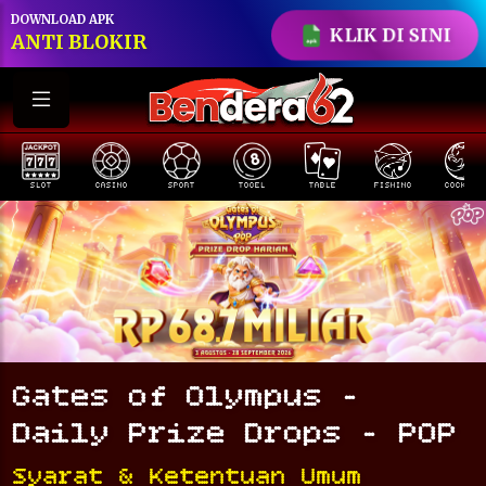
DOWNLOAD APK
KLIK DI SINI
ANTI BLOKIR
SLOT
CASINO
SPORT
TOGEL
TABLE
FISHING
COCK F.
Gates of Olympus -
Daily Prize Drops - POP
Syarat & Ketentuan Umum