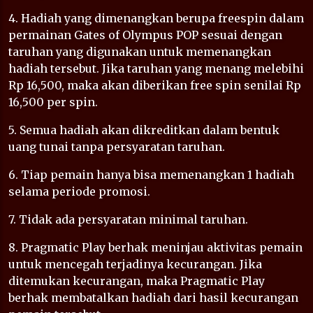
4. Hadiah yang dimenangkan berupa freespin dalam
permainan Gates of Olympus POP sesuai dengan
taruhan yang digunakan untuk memenangkan
hadiah tersebut. Jika taruhan yang menang melebihi
Rp 16,500, maka akan diberikan free spin senilai Rp
16,500 per spin.
5. Semua hadiah akan dikreditkan dalam bentuk
uang tunai tanpa persyaratan taruhan.
6. Tiap pemain hanya bisa memenangkan 1 hadiah
selama periode promosi.
7. Tidak ada persyaratan minimal taruhan.
8. Pragmatic Play berhak meninjau aktivitas pemain
untuk mencegah terjadinya kecurangan. Jika
ditemukan kecurangan, maka Pragmatic Play
berhak membatalkan hadiah dari hasil kecurangan