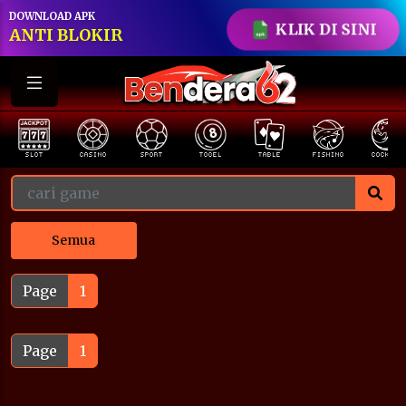
DOWNLOAD APK
KLIK DI SINI
ANTI BLOKIR
SLOT
CASINO
SPORT
TOGEL
TABLE
FISHING
COCK F.
Semua
Page
1
Page
1