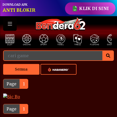
DOWNLOAD APK
KLIK DI SINI
ANTI BLOKIR
SLOT
CASINO
SPORT
TOGEL
TABLE
FISHING
COCK F.
Semua
Page
1
Page
1