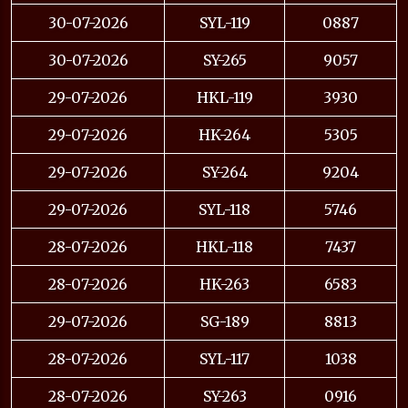
30-07-2026
SYL-119
0887
30-07-2026
SY-265
9057
29-07-2026
HKL-119
3930
29-07-2026
HK-264
5305
29-07-2026
SY-264
9204
29-07-2026
SYL-118
5746
28-07-2026
HKL-118
7437
28-07-2026
HK-263
6583
29-07-2026
SG-189
8813
28-07-2026
SYL-117
1038
28-07-2026
SY-263
0916