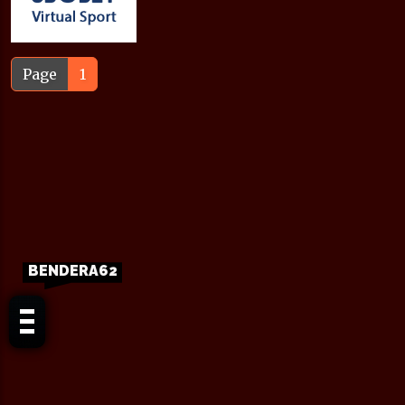
Page
1
BENDERA62