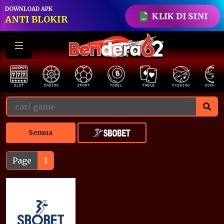
DOWNLOAD APK
KLIK DI SINI
ANTI BLOKIR
SLOT
CASINO
SPORT
TOGEL
TABLE
FISHING
COCK F.
Semua
Page
1