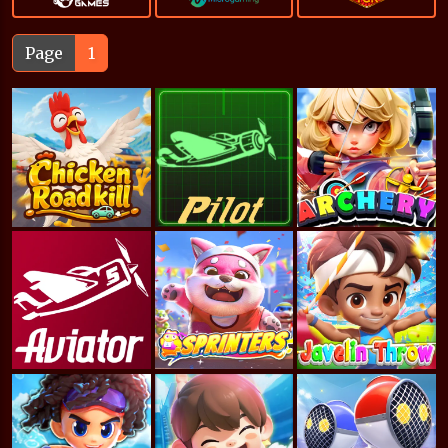
Page
1