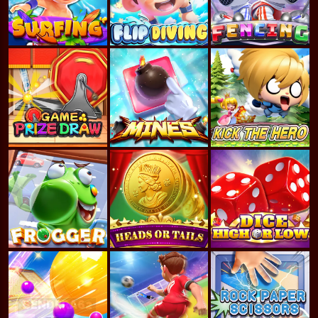
BENDERA62