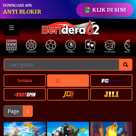
DOWNLOAD APK
KLIK DI SINI
ANTI BLOKIR
SLOT
CASINO
SPORT
TOGEL
TABLE
FISHING
COCK F.
Semua
Page
1