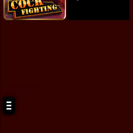
BENDERA62