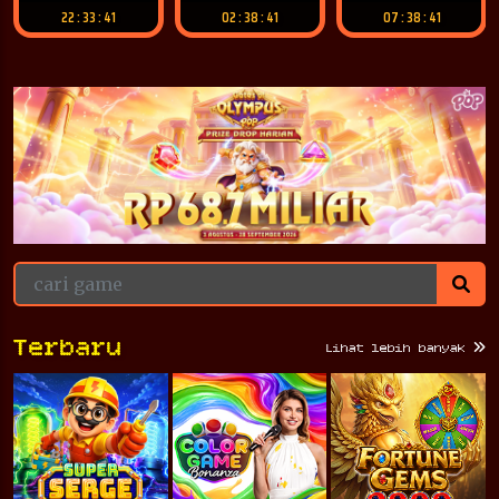
22 : 33 : 40
02 : 38 : 40
07 : 38 : 40
Terbaru
Lihat lebih banyak