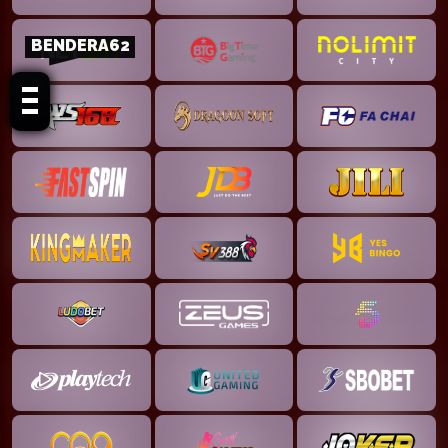
BENDERA62