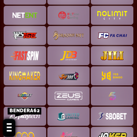
BENDERA62