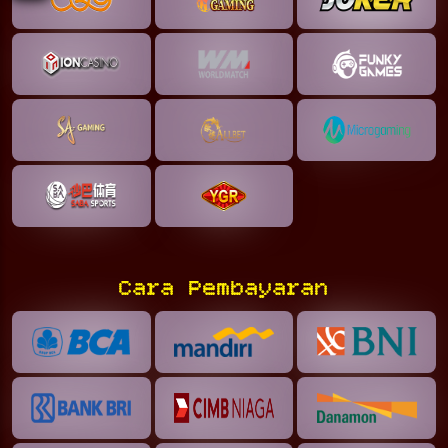
Cara Pembayaran