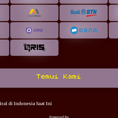
Temui Kami
ral di Indonesia Saat Ini
Powered By