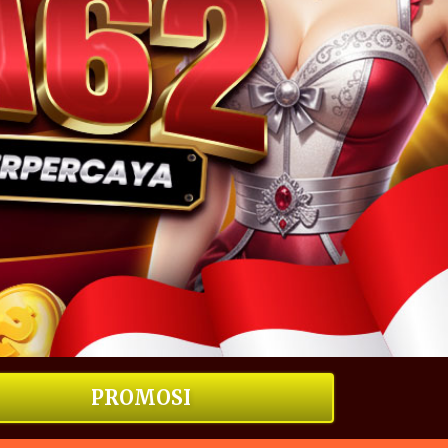
PROMOSI