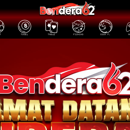
T
TOGEL
TABLE
FISHING
COCK F.
A