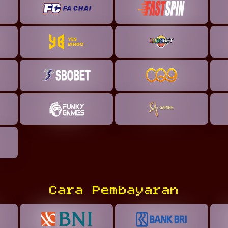
Cara Pembayaran