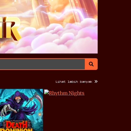
Lihat lebih banyak