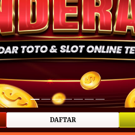
DAFTAR