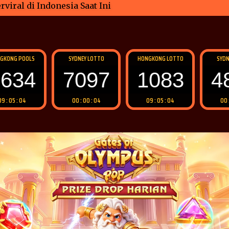
ni
YDNEY LOTTO
HONGKONG LOTTO
SYDNEY POOLS
SI
7097
1083
4816
0
00 : 00 : 02
09 : 05 : 02
00 : 00 : 02
T