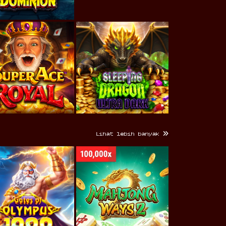
Lihat lebih banyak