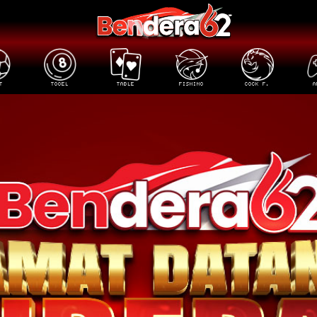
T
TOGEL
TABLE
FISHING
COCK F.
A