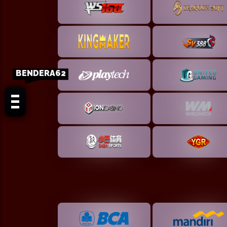
BENDERA62