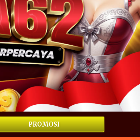
PROMOSI