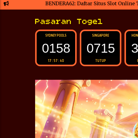
62: Daftar Situs Slot Online Terviral di Indonesia Saat 
Pasaran Togel
SYDNEY POOLS
SINGAPORE
HONGKONG POOLS
S
0158
0715
3634
17 : 57 : 37
TUTUP
03 : 02 : 37