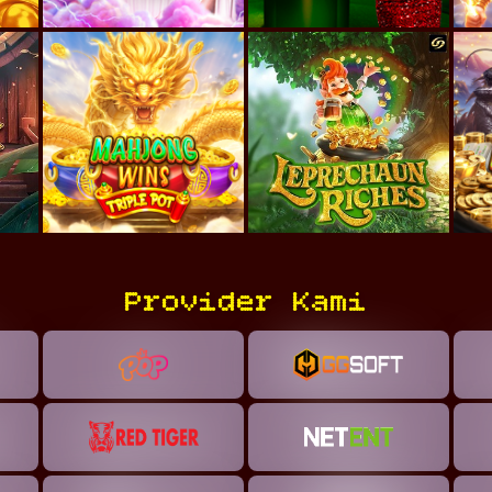
Provider Kami