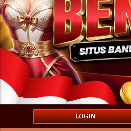
LOGIN