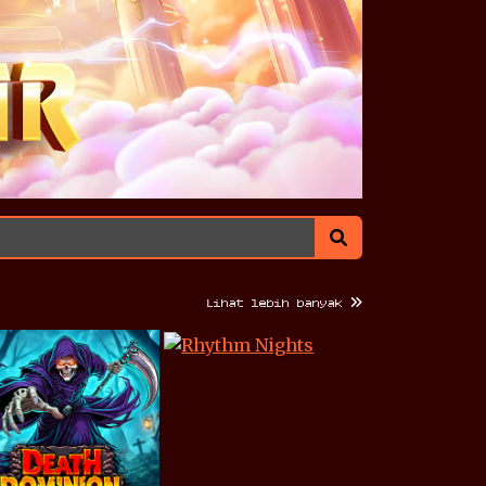
Lihat lebih banyak