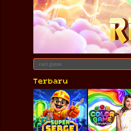
Terbaru