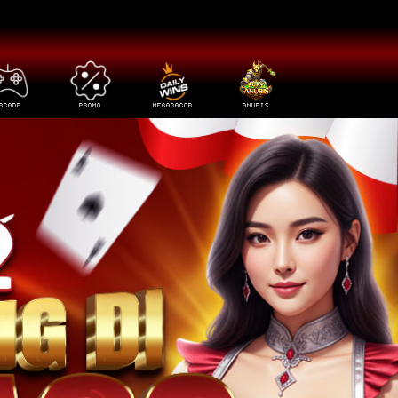
RCADE
PROMO
MEGAGACOR
ANUBIS