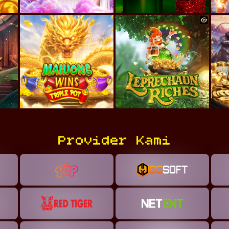
Provider Kami