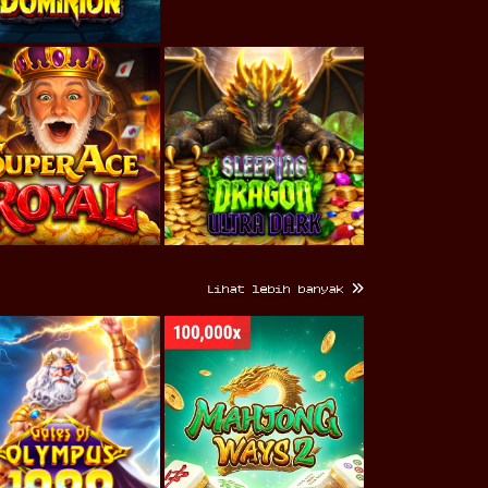
Lihat lebih banyak