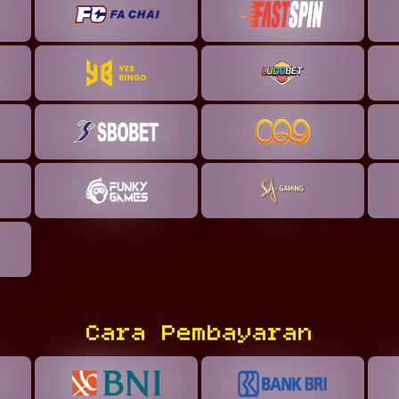
Cara Pembayaran