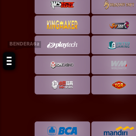
BENDERA62