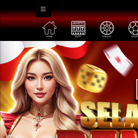
HOME
SLOT
CASINO
SPOR