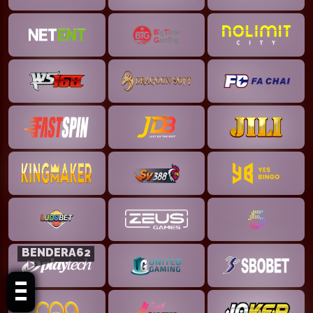
BENDERA62