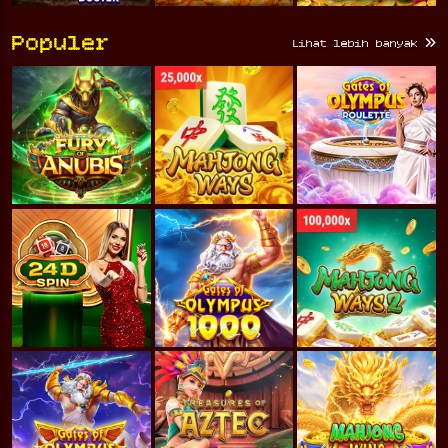
Populer
Lihat lebih banyak