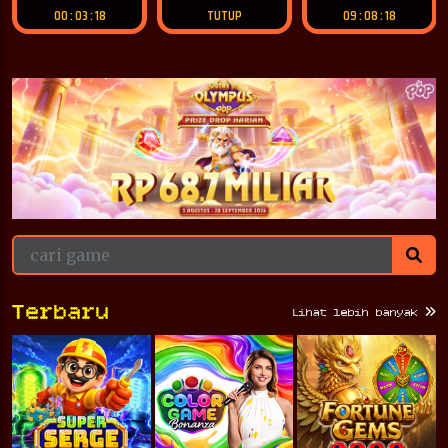
TUTUP
09 : 08 : 17
00 : 03 : 17
Terbaru
Lihat lebih banyak