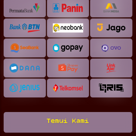
Temui Kami