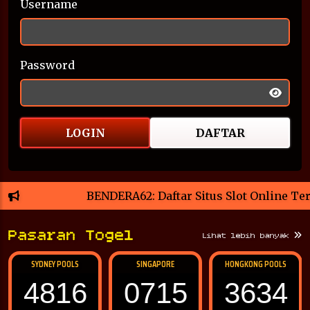
Username
Password
LOGIN
DAFTAR
BENDERA62: Daftar Situs Slot Online Terviral di Indo
Pasaran Togel
Lihat lebih banyak
SINGAPORE
HONGKONG POOLS
SYDNEY LOTTO
0715
3634
7097